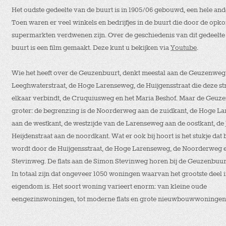
Het oudste gedeelte van de buurt is in 1905/06 gebouwd, een hele ande
Toen waren er veel winkels en bedrijfjes in de buurt die door de opk
supermarkten verdwenen zijn. Over de geschiedenis van dit gedeelte
buurt is een film gemaakt. Deze kunt u bekijken via
Youtube
.
Wie het heeft over de Geuzenbuurt, denkt meestal aan de Geuzenweg
Leeghwaterstraat, de Hoge Larenseweg, de Huijgensstraat die deze st
elkaar verbindt, de Cruquiusweg en het Maria Beshof. Maar de Geuze
groter: de begrenzing is de Noorderweg aan de zuidkant, de Hoge L
aan de westkant, de westzijde van de Larenseweg aan de oostkant, de 
Heijdenstraat aan de noordkant. Wat er ook bij hoort is het stukje dat
wordt door de Huijgensstraat, de Hoge Larenseweg, de Noorderweg 
Stevinweg. De flats aan de Simon Stevinweg horen bij de Geuzenbuur
In totaal zijn dat ongeveer 1050 woningen waarvan het grootste deel i
eigendom is. Het soort woning varieert enorm: van kleine oude
eengezinswoningen, tot moderne flats en grote nieuwbouwwoningen